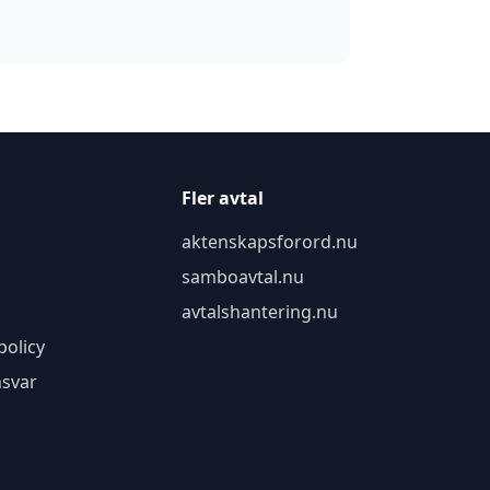
Fler avtal
aktenskapsforord.nu
samboavtal.nu
avtalshantering.nu
policy
nsvar