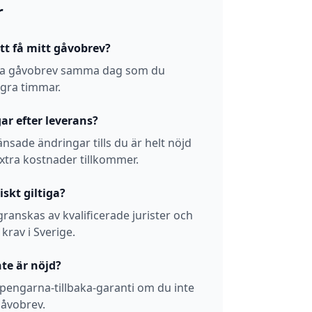
r
att få mitt gåvobrev?
diga gåvobrev samma dag som du
ågra timmar.
ar efter leverans?
nsade ändringar tills du är helt nöjd
extra kostnader tillkommer.
iskt giltiga?
granskas av kvalificerade jurister och
 krav i Sverige.
te är nöjd?
 pengarna-tillbaka-garanti om du inte
gåvobrev.